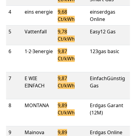
4
eins energie
9,68
einserdgas
9,
Ct/kWh
Online
Ct
5
Vattenfall
9,78
Easy12 Gas
9,
Ct/kWh
Ct
6
1·2·3energie
9,87
123gas basic
9,
Ct/kWh
10
Ct
7
E WIE
9,87
EinfachGünstig
9,
EINFACH
Ct/kWh
Gas
10
Ct
8
MONTANA
9,89
Erdgas Garant
9,
Ct/kWh
(12M)
10
Ct
9
Mainova
9,89
Erdgas Online
9,