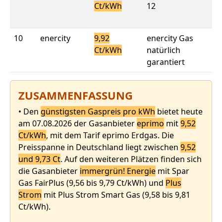
Ct/kWh
12
10
Ct
10
enercity
9,92
enercity Gas
9,
Ct/kWh
natürlich
10
garantiert
Ct
ZUSAMMENFASSUNG
• Den
günstigsten Gaspreis pro kWh
bietet heute
am
07.08.2026
der Gasanbieter
eprimo
mit
9,52
Ct/kWh
, mit dem Tarif eprimo Erdgas. Die
Preisspanne in Deutschland liegt zwischen
9,52
und 9,73 Ct
. Auf den weiteren Plätzen finden sich
die Gasanbieter
immergrün! Energie
mit Spar
Gas FairPlus (9,56 bis 9,79 Ct/kWh) und
Plus
Strom
mit Plus Strom Smart Gas (9,58 bis 9,81
Ct/kWh).