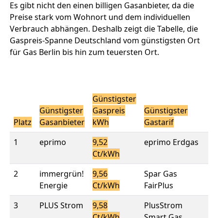
Es gibt nicht den einen billigen Gasanbieter, da die
Preise stark vom Wohnort und dem individuellen
Verbrauch abhängen. Deshalb zeigt die Tabelle, die
Gaspreis-Spanne Deutschland vom günstigsten Ort
für Gas Berlin bis hin zum teuersten Ort.
Pr
Sp
Günstigster
De
Günstigster
Gaspreis
Günstigster
kW
Platz
Gasanbieter
kWh
Gastarif
im
1
eprimo
9,52
eprimo Erdgas
9,
Ct/kWh
Ct
2
immergrün!
9,56
Spar Gas
9,
Energie
Ct/kWh
FairPlus
Ct
3
PLUS Strom
9,58
PlusStrom
9,
Ct/kWh
Smart Gas
Ct